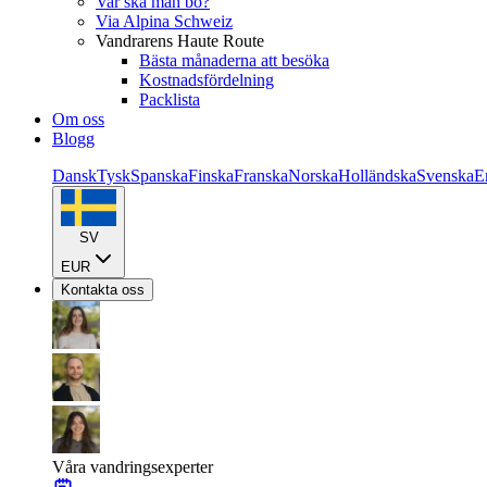
Var ska man bo?
Via Alpina Schweiz
Vandrarens Haute Route
Bästa månaderna att besöka
Kostnadsfördelning
Packlista
Om oss
Blogg
Dansk
Tysk
Spanska
Finska
Franska
Norska
Holländska
Svenska
E
SV
EUR
Kontakta oss
Våra vandringsexperter