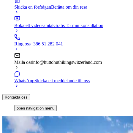
Skicka en förfrågan
Berätta om din resa
Boka ett videosamtal
Gratis 15-min konsultation
Ring oss
+386 51 282 041
Maila oss
info@huttohuthikingswitzerland.com
WhatsApp
Skicka ett meddelande till oss
Kontakta oss
open navigation menu