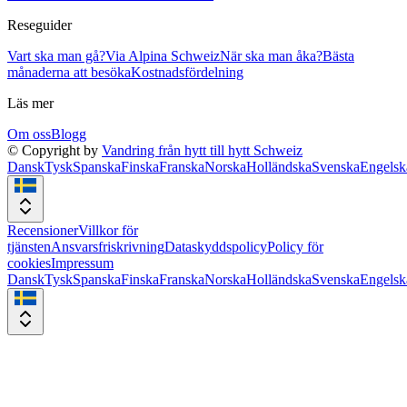
Reseguider
Vart ska man gå?
Via Alpina Schweiz
När ska man åka?
Bästa
månaderna att besöka
Kostnadsfördelning
Läs mer
Om oss
Blogg
© Copyright by
Vandring från hytt till hytt Schweiz
Dansk
Tysk
Spanska
Finska
Franska
Norska
Holländska
Svenska
Engelsk
Recensioner
Villkor för
tjänsten
Ansvarsfriskrivning
Dataskyddspolicy
Policy för
cookies
Impressum
Dansk
Tysk
Spanska
Finska
Franska
Norska
Holländska
Svenska
Engelsk