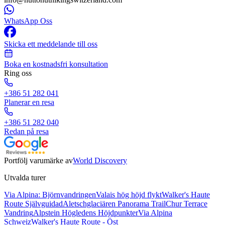
WhatsApp Oss
Skicka ett meddelande till oss
Boka en kostnadsfri konsultation
Ring oss
+386 51 282 041
Planerar en resa
+386 51 282 040
Redan på resa
Portfölj varumärke av
World Discovery
Utvalda turer
Via Alpina: Björnvandringen
Valais hög höjd flykt
Walker's Haute
Route Självguidad
Aletschglaciären Panorama Trail
Chur Terrace
Vandring
Alpstein Högledens Höjdpunkter
Via Alpina
Schweiz
Walker's Haute Route - Öst