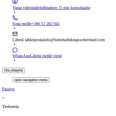
Varaa videopuhelu
Ilmainen 15 min konsultaatio
Soita meille
+386 51 282 041
Lähetä sähköpostia
info@huttohuthikingswitzerland.com
WhatsApp
Lähetä meille viesti
Ota yhteyttä
open navigation menu
Etusivu
>
Tiedustelu