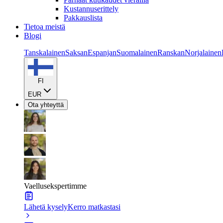
Kustannuserittely
Pakkauslista
Tietoa meistä
Blogi
Tanskalainen
Saksan
Espanjan
Suomalainen
Ranskan
Norjalainen
FI
EUR
Ota yhteyttä
Vaellusekspertimme
Lähetä kysely
Kerro matkastasi