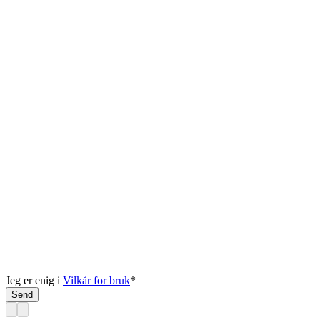
Jeg er enig i
Vilkår for bruk
*
Send