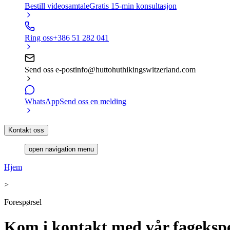
Bestill videosamtale
Gratis 15-min konsultasjon
Ring oss
+386 51 282 041
Send oss e-post
info@huttohuthikingswitzerland.com
WhatsApp
Send oss en melding
Kontakt oss
open navigation menu
Hjem
>
Forespørsel
Kom i kontakt med vår fageksper