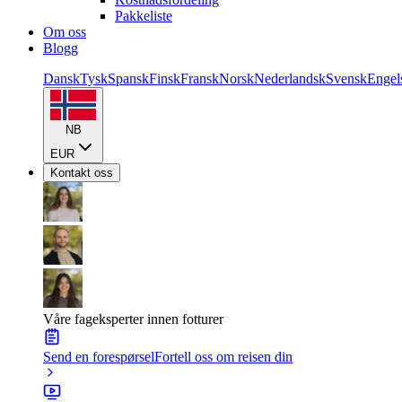
Pakkeliste
Om oss
Blogg
Dansk
Tysk
Spansk
Finsk
Fransk
Norsk
Nederlandsk
Svensk
Engel
NB
EUR
Kontakt oss
Våre fageksperter innen fotturer
Send en forespørsel
Fortell oss om reisen din