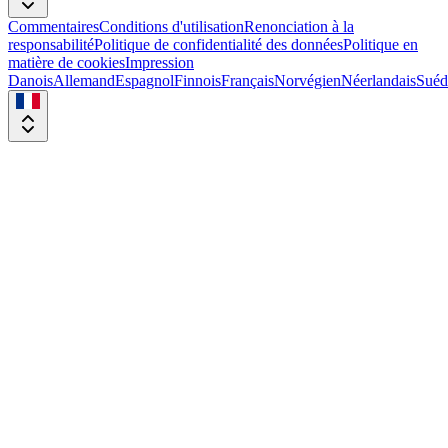
Commentaires
Conditions d'utilisation
Renonciation à la
responsabilité
Politique de confidentialité des données
Politique en
matière de cookies
Impression
Danois
Allemand
Espagnol
Finnois
Français
Norvégien
Néerlandais
Suéd