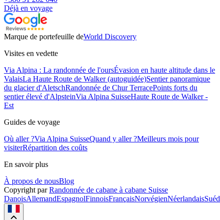
Déjà en voyage
Marque de portefeuille de
World Discovery
Visites en vedette
Via Alpina : La randonnée de l'ours
Évasion en haute altitude dans le
Valais
La Haute Route de Walker (autoguidée)
Sentier panoramique
du glacier d'Aletsch
Randonnée de Chur Terrace
Points forts du
sentier élevé d'Alpstein
Via Alpina Suisse
Haute Route de Walker -
Est
Guides de voyage
Où aller ?
Via Alpina Suisse
Quand y aller ?
Meilleurs mois pour
visiter
Répartition des coûts
En savoir plus
À propos de nous
Blog
Copyright par
Randonnée de cabane à cabane Suisse
Danois
Allemand
Espagnol
Finnois
Français
Norvégien
Néerlandais
Suéd