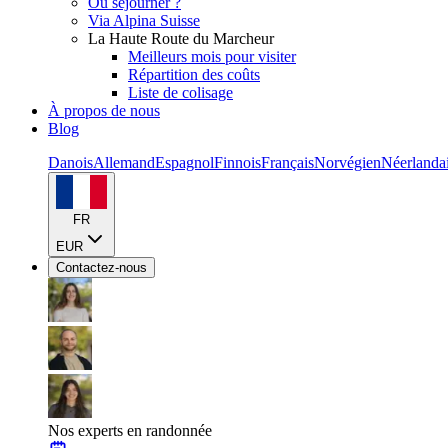
Où séjourner ?
Via Alpina Suisse
La Haute Route du Marcheur
Meilleurs mois pour visiter
Répartition des coûts
Liste de colisage
À propos de nous
Blog
Danois
Allemand
Espagnol
Finnois
Français
Norvégien
Néerlanda
FR
EUR
Contactez-nous
Nos experts en randonnée